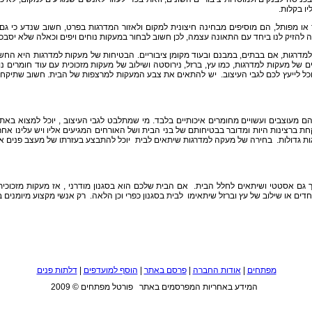
יו בקלות.
או מפותל, הם מוסיפים מבחינה חיצונית למקום ולאזור המדרגות בפרט, חשוב שנדע כי גם
דה להזיק לנו ביחד עם התאונה עצמה, לכן חשוב לבחור במעקות נוחים ויפים וכאלה שלא יסבכ
 למדרגות, אם בבתים, במבנם ובעוד מקומן ציבוריים. הבטיחות של מעקות למדרגות היא החש
ם של מעקות למדרגות, כמו עץ, ברזל, נירוסטה ושילוב של מעקות מזכוכית עם עוד חומרים נ
 יוכל לייעץ לכם לגבי העיצוב. יש להתאים את צבע המעקות למרצפות של הבית. חשוב שתיקח
הם מעוצבים ועשויים מחומרים איכותיים בלבד. מי שמתלבט לגבי העיצוב , יוכל למצוא באת
ת ברצינות היות ומדובר בבטיחותם של בני הבית ושל האורחים המגיעים אליו ויש עלינו אחר
 גדולות. בחירה של מעקה למדרגות שיתאים לבית יוכל להתבצע בעזרתו של מעצב פנים או 
גם אסטטי ושיתאים לחלל הבית. אם הבית שלכם הוא בסגנון מודרני , אז מעקות מזכוכית 
דים או שילוב של עץ וברזל שיתאימו לבית בסגנון כפרי וכן הלאה. רק אנשי מקצוע מיומנים 
מפתחים
|
אודות החברה
|
פרסם באתר
|
הוסף למועדפים
|
דלתות פנים
המידע באחריות המפרסמים באתר פורטל מפתחים © 2009