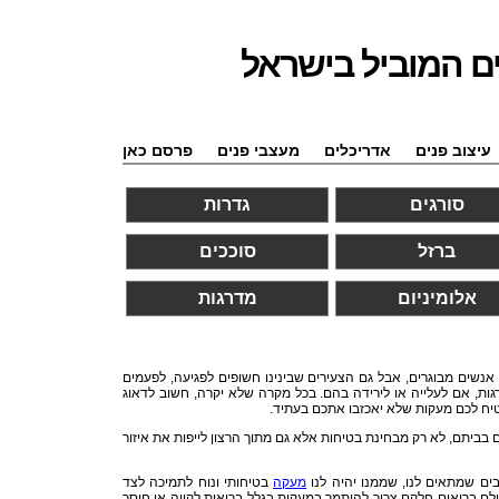
ם המוביל בישראל
עיצוב פנים
אדריכלים
מעצבי פנים
פרסם כאן
סורגים
גדרות
ברזל
סוככים
אלומיניום
מדרגות
אנשים מבוגרים, אבל גם הצעירים שבינינו חשופים לפגיעה, לפעמים
רגות, אם לעלייה או לירידה בהם. בכל מקרה שלא יקרה, חשוב לדאוג
הבטיח לכם מעקות שלא יאכזבו אתכם בעתיד.
בביתם, לא רק מבחינת בטיחות אלא גם מתוך הרצון לייפות את איזור
בים שמתאים לנו, שממנו יהיה לנו
מעקה
בטיחותי ונוח לתמיכה לצד
ולם בריאים חלקם צריך להיתמך במעקות בגלל בריאות לקויה או חוסר