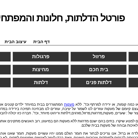
פורטל הדלתות, חלונות והמפתחי
דף הבית
עיצוב הבית
פרזול
פרגולות
בית חכם
מחיצות
דלתות פנים
דלתות
כמה קומות, או ירידה למרתף וכד'. ללא
מעקות
המתגוררים בבית במיוחד ילדים קטנים או 
צם קיומם של מעקות עוזרים לנו לשמור על יציבה, עוזרים לנו מבחינה תמיכה בירידה במד
ור של : שערים, מעקות,מדרגות,פרזול,סורגים,דלתות וריהוט מיוחד, וכד'. חברה כזו יכולה ל
למנוע שיקרו. בתים בהם ישנם מדרגות ללא מעקות הם במיעוט, רוב האנשים מתקינים אותם 
 לאיכות גבוהה של מעקות בבית שלכם.
ה או ברזל, אנו צריכים לבחור את חומר הגלם ממנו יהיו עשויים מעקות, חומר שאנו אוה
כניסה לבנקים ולמוסדות ציבוריים השונים, וזאת בכדי לעזור לאנשים שמגיעים למקום, לא כ