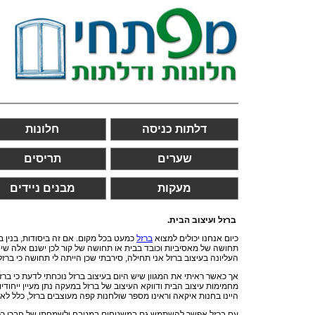
דלתות כניסה
חלונות
שערים
תריסים
מעקות
מבנים ניידים
ברזל ועיצוב הבית.
כיום אנחנו יכולים למצוא
ברזל
כמעט בכל מקום. אם זה ביסודות, בנין ב
תחושה של מאסיביות וכובד בבית או תחושה של קור לכן ישנם אלה ש
העליונה בעיצוב ברזל אני תחילה, סירבתי שכן הייתה לי תחושה כי ב
אך כאשר ראיתי את המגוון שיש היום בעיצוב ברזל נוכחתי לדעת כי בר
מחמימות עיצוב הבית ודווקא העיצוב של ברזל במעקה נתן מעיין ייחוד
היינו בחנות איקאה וראינו מספר שולחנות קפה מעוצבים ברזל, כלל לא
עם ברזל אפשר להשתמש גם במשטחים במטבח ולשמחתו של חברי רכשנו