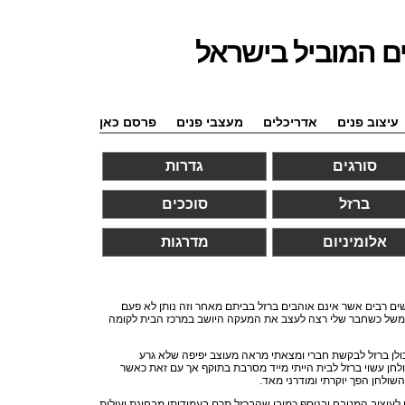
ם המוביל בישראל
עיצוב פנים
אדריכלים
מעצבי פנים
פרסם כאן
סורגים
גדרות
ברזל
סוככים
אלומיניום
מדרגות
שים רבים אשר אינם אוהבים ברזל בביתם מאחר וזה נותן לא פעם
 למשל כשחבר שלי רצה לעצב את המעקה היושב במרכז הבית לקומה
 כולן ברזל לבקשת חברי ומצאתי מראה מעוצב יפיפה שלא גרע
ולחן עשוי ברזל לבית הייתי מייד מסרבת בתוקף אך עם זאת כאשר
שולחן הפך יוקרתי ומודרני מאד.
יצוב המטבח ובנוסף כמובן שהברזל תרם בעמידותו מבחינת יעילות