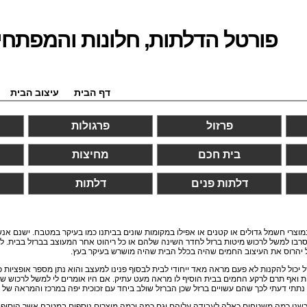
פורטל הדלתות, חלונות והמפתחי
דף הבית
עיצוב הבית
פרזול
פרגולות
בית חכם
מחיצות
דלתות פנים
דלתות
מוצרי חשמל גדולים או קטנים או אפילו במקומות שונים בביתנו כמו בעיקר במטבח. ישנם אנ
יסרבו למשל לרכוש מיטות ברזל לחדר השינה שלהם או כל ריהוט אחר המעוצב בברזל בבית.
רזל יהרוס את העיצוב החמים שהיה בכלל הבית שהיה מושרש בעיקר בעץ.
זל יכול להקנות לא פעם מראה מאד ייחודי לבית לבסוף פנינו למעצב והוא נתן מספר אופציות
יות ואף תרם לרקע החמים בבית הוסיף לו מראה מעט עתיק. אם היו אומרים לי למשל לרכוש ש
 נתתי דעתי לכך שהם עשויים ברזל שכן הברזל שולב ביחד עם זכוכית יפה במרכז והמראה של ה
 כמה משטחים כאלה לעבודה עליהם וגם כמה וכמה מוצרים נוספים במטבח אשר הוסיפו לע