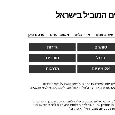
ם המוביל בישראל
עיצוב פנים
אדריכלים
מעצבי פנים
פרסם כאן
סורגים
גדרות
ברזל
סוככים
אלומיניום
מדרגות
מעניינות ולעתים גם במחירי מציאה (וזאת על רקע התחרות
ים שנראו מאוד יפה ב"חלון ראווה" אבל לא מתאימות לבית או בבית.
לים אמוציונאליים מבוססים על התלהבות רגעים וכמובן להסתמך על
תו מסדרון צר - חשוב לבחור דלתות המעניקות לכם בידוד אקוסטי
פנים עם מנגנון נעילה איכותי וכו'.