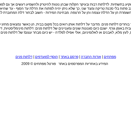
שקיע בתשתיות. לדלתות רבות ובעיקר הקלות שבהן נוטות להיטרק ולהשמיע רעשים אך גם לפ
 פתוח בלי סכנת טריקה ומצד שני, כך שלא ניתן יהיה לפתוח את הדלת עד הסוף - עד שהיא
 השומרת הן על הדלת עצמה והן על הרצפה. מבחינת המידות - חשוב לבחור דלת המחוברת ל
ר בוחרים דלתות פנים. מדובר על דלתות אותן רואים בכל מקום בבית, הן כאשר נמצאים מחוץ
ופן גורף. ישנם כיום סגנונות שונים ומעניינים של דלתות פנים: דלתות מינימליסטיות, דלתו
, לעץ מלא, לאבנים או לאלומיניום, אולי אפילו לפלדה - יש כיום מבחר עצום! של דלתות פנים
מפתחים
|
אודות החברה
|
פרסם באתר
|
הוסף למועדפים
|
דלתות פנים
המידע באחריות המפרסמים באתר פורטל מפתחים © 2009