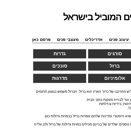
ם המוביל בישראל
עיצוב פנים
אדריכלים
מעצבי פנים
פרסם כאן
סורגים
גדרות
ברזל
סוככים
אלומיניום
מדרגות
יש מהרכבו של כדור הארץ הוא ברזל. הברזל משמש במגוון תחומים
ועד לבניית מעקות בתוך הבית.
ות, בידיות ובדלתות.
'.
א היסטורי ומדינות שלהם עופרות ברזל בכמויות גדולות כגון
פים. שלדים של בניינם מכילים כמויות גדולות של ברזל ולכן עלייה