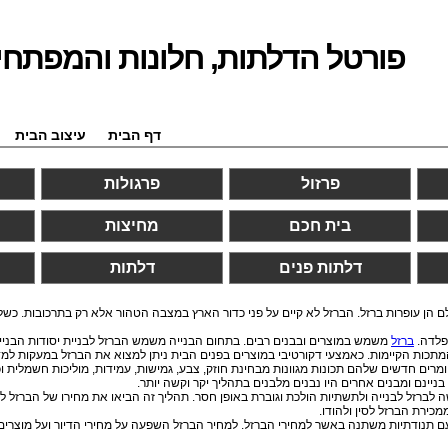
פורטל הדלתות, חלונות והמפתחי
דף הבית
עיצוב הבית
פרזול
פרגולות
בית חכם
מחיצות
דלתות פנים
דלתות
הן עופרות ברזל. הברזל לא קיים על פני כדור הארץ במצבה הטהור אלא רק בתרכובות. כשל
הפלדה.
ברזל
משמש במוצרים ובבנים רבים. בתחום הבנייה משמש הברזל לבניית יסודות הבניין 
ות הקיימות. כאמצעי דקורטיבי במוצרים בפנים הבית ניתן למצוא את הברזל במעקות למדרג
מרים חדשים שלהם תכונות מגוונות מבחינת חוזק, צבע, גמישות, עמידות, מוליכות חשמלית וכו
 לברזל לבנייה ולתשתיות הולכת וגוברת באופן חסר. תהליך זה הביאו את מחירו של הברזל לשי
כירת הברזל לסין ולהודו.
תנודתיות משתנה באשר למחירי הברזל. למחיר הברזל השפעה על מחירי הדיור ועל מוצרים נוס