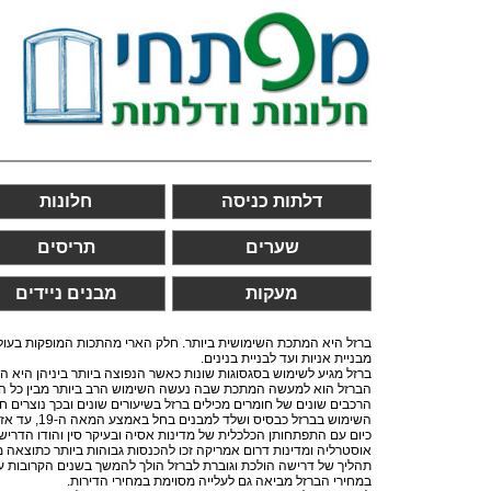
דלתות כניסה
חלונות
שערים
תריסים
מעקות
מבנים ניידים
ברזל היא המתכת השימושית ביותר. חלק הארי מהתכות המופקות בעולם 
מבניית אניות ועד לבניית בנינים.
ברזל מגיע לשימוש בסגסוגות שונות כאשר הנפוצה ביותר ביניהן היא 
הברזל הוא למעשה המתכת שבה נעשה השימוש הרב ביותר מבין כל המתכ
הרכבים שונים של חומרים מכילים ברזל בשיעורים שונים ובכך נוצרים חו
השימוש בברזל כבסיס ושלד למבנים בחל באמצע המאה ה-19, עד אז בניינם ומבנים אחרים היו נבנים מלבנים בתהליך יקר וקשה יותר.
כיום עם התפתחותן הכלכלית של מדינות אסיה ובעיקר סין והודו הדרישה
אוסטרליה ומדינות דרום אמריקה זכו להכנסות גבוהות ביותר כתוצאה ממ
תהליך של דרישה הולכת וגוברת לברזל הולך להמשך בשנים הקרובות עם 
במחירי הברזל מביאה גם לעלייה מסוימת במחירי הדירות.