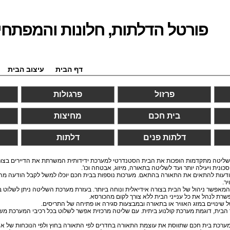
פורטל הדלתות, חלונות והמפתחי
דף הבית
עיצוב הבית
פרזול
פרגולות
בית חכם
מחיצות
דלתות פנים
דלתות
ת שליטה מתקדמות הופכות את הבית הסטנדרטי למערכת ידידותית המשרתת את הדיירים בצור
נית ויעילה יותר ועד לשליטה בתאורה, מיזוג, אבטחה וכו'.
יודעות להתאים את התאורה בהתאם. מערכות נוספות בבית חכם יוכלו למשל לקבל הודעה מ
ר.
מאפשר ניהול של הבית בצורה אידיאלית ונוחה ביותר. בעזרת מערכת השליטה ניתן לשלוט בהש
רת לנהל את כל ענייני הבית ללא צורך לקום מהכורסא.
 שינויים במזג האוויר או בתאורה ובמבצעות סגירה או פתיחה של התריסים.
ך הבית, דוגמת מערכת קולנוע ביתית. עם שליטה מרכזית אפשר לשלוט בכל רכיבי המערכת מ
ה מערכת בית חכם שתווסת את עוצמת התאורה בחדרים לפי התאורה בחוץ ולפי הנוכחות של אנש