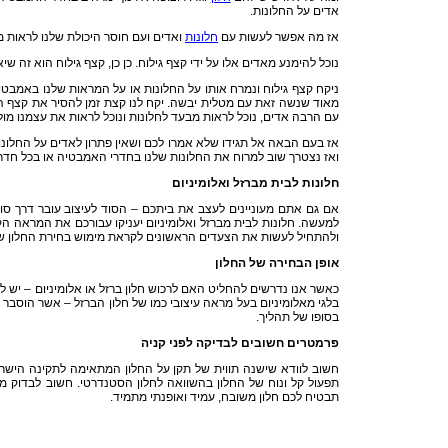
אדים על החלונות.
אז מה אפשר לעשות עם
חלונות
ואדים ועם חוסר היכולת שלנו לראות
נוכל להימנע מאדים אלו על ידי קצף גילוח. כן כן, קצף גילוח הוא ז
ניקח קצף גילוח ונמרח אותו על החלונות או על המראות שלנו באמבטיה
מאוד שנשה זאת עם מטלית יבשה. יקח לנו קצת זמן להסיר את קצף הג
עם הרבה אדים, נוכל לראות מבעד לחלונות ונוכל לראות את עצמנו מ
אז בעם הבאה אל תגידו שלא אמרו לכם ושאין פתרון לאדים על החלונו
ואז נצטרך שוב למרוח את החלונות שלנו בחדרי האמבטיה או בכל חדר
חלונות לבית מברזל ואלומיניום
אם גם אתם מעוניינים לעצב את ביתכם – הסוד לעיצוב עובר דרך סוג
למעשה. חלונות לבית מברזל ואלומיניום יעניקו עבורכם את המראה הק
ולהתחיל לעשות את הצעדים הראשונים לקראת מימוש בחירת החלון ש
אופן הבחירה של החלון
כאשר אנו נדרשים להחליט האם לרכוש חלון ברזל או אלומיניום – יש לקח
בלגי מאלומיניום בעל מראה עיצובי כמו של חלון הברזל – אשר הוסבר 
בסופו של תהליך.
פרמטרים חשובים לבדיקה לפני קניה
חשוב לוודא שישנה תווית של תקן על החלון המתאימה לתקינה הישראל
תפעול קל ונוח של החלון בהשוואה לחלון הסטנדרטי. חשוב לבדוק מה
תבטיח לכם חלון משובח, עמיד ואופנתי מתמיד.