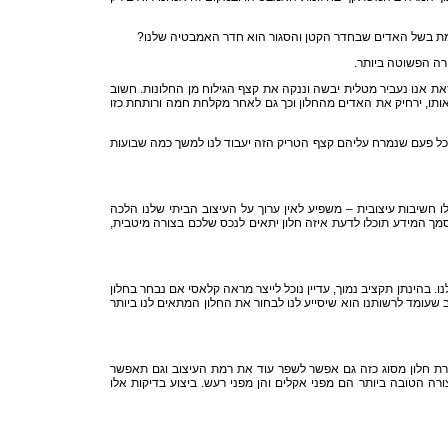
רמת בשל האדים שבחדר הקטן והסגור הוא חדר האמבטיה שלנו?
ורה הפשוטה ביותר.
את אנו נעביר מטלית יבשה וננקה את קצף הגילוח מן החלונות. חשוב
ותו, ירחיק את האדים מהחלון וכך גם לאחר מקלחת חמה ורותחת כזו
ובכל פעם שנמרח עליהם קצף הטריק הזה יעבוד לנו למשך כמה שבועות
 חשיבות עיצובית – משפיע לאין ערוך על העיצוב הביתי שלנו הלכה
סמך המידע תוכלו לדעת איזה חלון יתאים לנכס שלכם בצורה מיטבית,
ו. בהינתן תקציב נמוך, עדיין נוכל לייצר מראה קלאסי אם נבחר בחלון
 שעומד לרשותנו הוא שיסייע לנו לבחור את החלון המתאים לנו ביותר
חירת חלון מסוג כזה גם אפשר לשפר עוד את רמת העיצוב וגם תאפשר
ה הטובה ביותר הם מפני אקלים והן מפני רעש. ביצוע בדיקות אלו