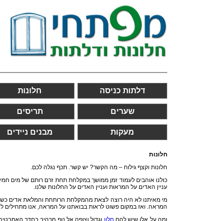
דלתות כניסה
חלונות
שערים
תריסים
מעקות
מבנים ניידים
חלונות
חלונות וקצף גילוח – מה הקשר? יש קשר. תכף נגלה לכם.
כולנו אוהבים לעמוד זמן ממושך במקלחת תחת זרם רותם של מים חמי
עניין האדים על המראות ועניין האדים על החלונות שלנו.
מי מאיתנו לא היה רוצה לצאת מהמקלחת הרותחת והמלאת אדים כשהוא
המראה. ואז במקום פשוט לראות בבואתנו על המראה, אנו מתחילים לנג
ומה על אלו שיש להם
חלון
וגדול וצופה אל נוף מרהיב בחדר האמבטי