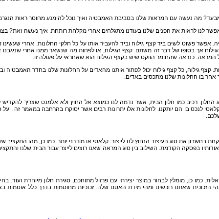
 מבעד? מה נעשה עם המראות שלנו בסביבת האמבטיה ואיך נוכל להימנע מחוסר ראות הנג
ה שיאפשר לנו לראות את הפנים שלנו בעודנו מתגלחים אחרי מקלחת רותחת. איך נעשה זאת? בצ
. אפשר פשוט לשים ביד קצף גילוח וביד להעביר אותו על כל חלקי החלונות. אחרי שעשינו ז
ילוח אך בסופו של דבר זה משתם. קצף הגילוח, או לפחות מה שנשאר ממנו אחרי שניגבנו א
ול המראה. כנראה שהחומר הווקס שיש בקצף הגילוח הוא שאחראי על פעולה זו.
ת. קצף גילוח, כל קצף גילוח יכול לפתור אותנו מהאדים על החלונות שלנו בחדר האמבטיה 
 אחר בו החלונות שלנו מתכסים באדים.
 החלון. רכיב כמו חלון הבית, אשר נדמה לנו כמוצא אל החוץ ולא אלמנט שצריך להקדיש לו
לאסי לנכס בו הם יותקנו. לחלונות אלו יתרונות רבים אשר יסוקרו בהרחבה במאמר זה . על 
לכם.
ת בחשבון את סוג העיצוב הנחוץ לנו לייצור: קלאסי או מודרני יותר. כמו כן, מהו התקציב שלנ
אודותיו בפסקה הקודמת. השילוב בין סוג המראה שאנו רוצים לייצר עבור הבית שלנו והתקציב
ית. כמו כן, מומלץ לבחור במוצר יצירתי עם פרזול מתוחכם, סגירת חלון מיוחדת ועוד. ב
י הזכוכית שאתם רוכשים ומהי מידת האטם שלה. זכוכיות מחוסמות בדרך כלל אוטמות בצור